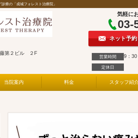
ず診療の「成城フォレスト治療院」
気軽に
03-
ネット予約
斉藤第２ビル ２F
9：3
営業時間
定休日
当院案内
料金
スタッフ紹