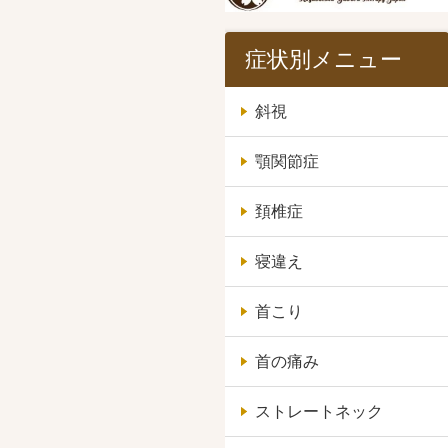
症状別メニュー
斜視
顎関節症
頚椎症
寝違え
首こり
首の痛み
ストレートネック