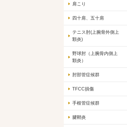
肩こり
四十肩、五十肩
テニス肘(上腕骨外側上
顆炎)
野球肘（上腕骨内側上
顆炎）
肘部管症候群
TFCC損傷
手根管症候群
腱鞘炎