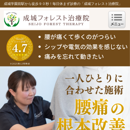
成城学園前駅から徒歩９０秒！毎日休まず診療の「成城フォレスト治療院」