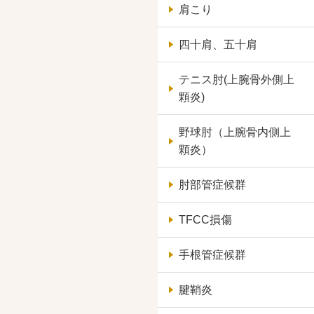
肩こり
四十肩、五十肩
テニス肘(上腕骨外側上
顆炎)
野球肘（上腕骨内側上
顆炎）
肘部管症候群
TFCC損傷
手根管症候群
腱鞘炎