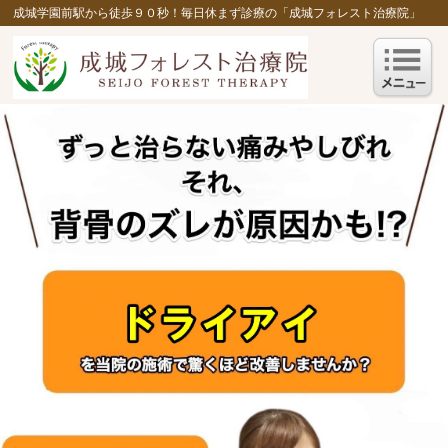
成城学園前駅から徒歩９０秒！毎日休まず診療の「成城フォレスト治療院」