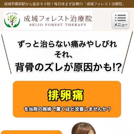
成城学園前駅から徒歩９０秒！毎日休まず診療の「成城フォレスト治療院」