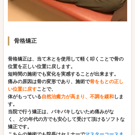
骨格矯正
骨格矯正は、当て木とを使用して軽く叩くことで骨の
位置を正しい位置に戻します。
短時間の施術でも変化を実感することが出来ます。
痛みの原因は骨の変形であり、施術で
骨をもとの正し
い位置に戻す
ことで、
体がもっている
自然治癒力が高まり、不調を緩和
しま
す。
当院で行う矯正は、バキバキしないため痛みがな
く、 どの年代の方でも安心して受けて頂けるソフトな
矯正です。
こちらの施術でも院長はセミナーで
マスターコースま