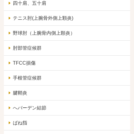
四十肩、五十肩
テニス肘(上腕骨外側上顆炎)
野球肘（上腕骨内側上顆炎）
肘部管症候群
TFCC損傷
手根管症候群
腱鞘炎
へバーデン結節
ばね指