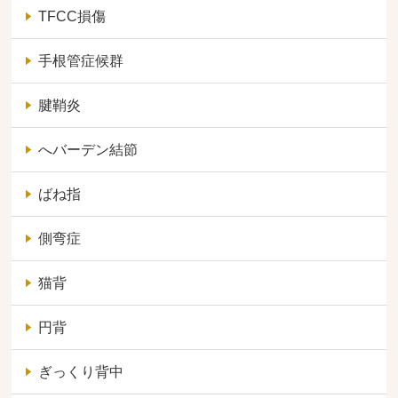
TFCC損傷
手根管症候群
腱鞘炎
へバーデン結節
ばね指
側弯症
猫背
円背
ぎっくり背中