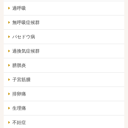
過呼吸
無呼吸症候群
バセドウ病
過換気症候群
膀胱炎
子宮筋腫
排卵痛
生理痛
不妊症