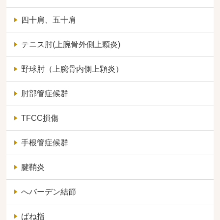
四十肩、五十肩
テニス肘(上腕骨外側上顆炎)
野球肘（上腕骨内側上顆炎）
肘部管症候群
TFCC損傷
手根管症候群
腱鞘炎
へバーデン結節
ばね指