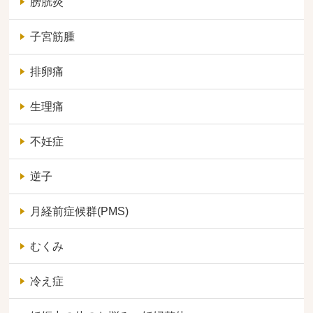
膀胱炎
子宮筋腫
排卵痛
生理痛
不妊症
逆子
月経前症候群(PMS)
むくみ
冷え症