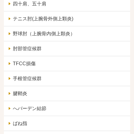
四十肩、五十肩
テニス肘(上腕骨外側上顆炎)
野球肘（上腕骨内側上顆炎）
肘部管症候群
TFCC損傷
手根管症候群
腱鞘炎
へバーデン結節
ばね指