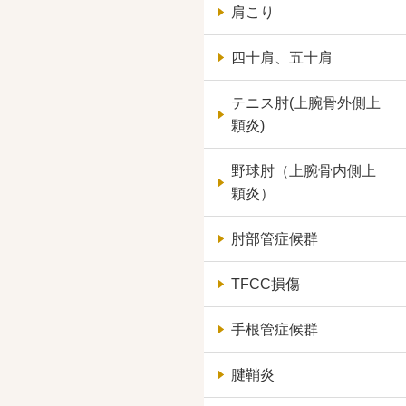
肩こり
四十肩、五十肩
テニス肘(上腕骨外側上
顆炎)
野球肘（上腕骨内側上
顆炎）
肘部管症候群
TFCC損傷
手根管症候群
腱鞘炎