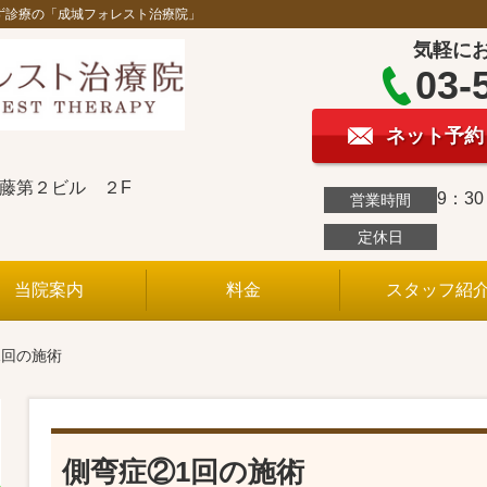
ず診療の「成城フォレスト治療院」
気軽に
03-
ネット予約
斉藤第２ビル ２F
9：3
営業時間
定休日
当院案内
料金
スタッフ紹
1回の施術
側弯症②1回の施術