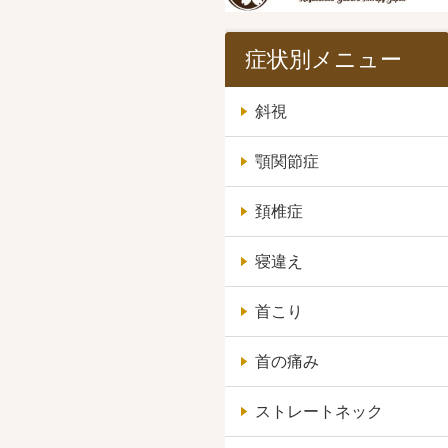
症状別メニュー
斜視
顎関節症
頚椎症
寝違え
首こり
首の痛み
ストレートネック