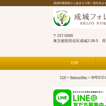
成城学園前駅から徒歩９０秒！毎日休ま
〒157-0066
東京都世田谷区成城2-38-5 
TOP
TOP
>
BeforeAfter
> 側弯症②