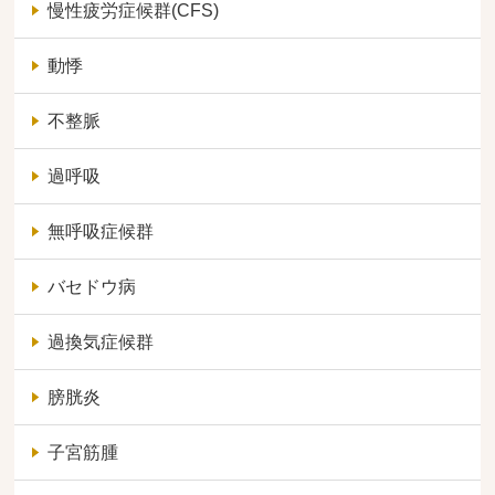
慢性疲労症候群(CFS)
動悸
不整脈
過呼吸
無呼吸症候群
バセドウ病
過換気症候群
膀胱炎
子宮筋腫