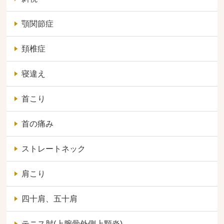
顎関節症
頚椎症
寝違え
首こり
首の痛み
ストレートネック
肩こり
四十肩、五十肩
テニス肘(上腕骨外側上顆炎)