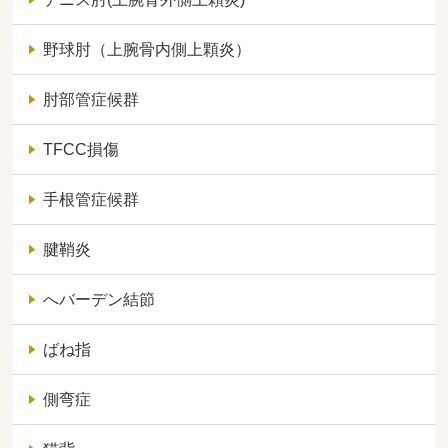
野球肘（上腕骨内側上顆炎）
肘部管症候群
TFCC損傷
手根管症候群
腱鞘炎
へバーデン結節
ばね指
側弯症