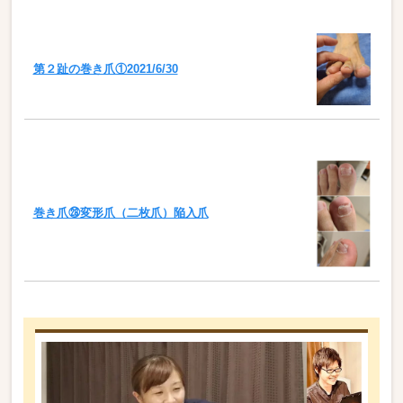
第２趾の巻き爪①2021/6/30
巻き爪㉘変形爪（二枚爪）陥入爪