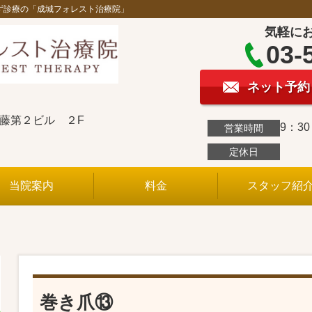
ず診療の「成城フォレスト治療院」
気軽に
03-
ネット予約
斉藤第２ビル ２F
9：3
営業時間
定休日
当院案内
料金
スタッフ紹
巻き爪⑬