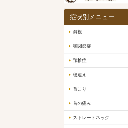
症状別メニュー
斜視
顎関節症
頚椎症
寝違え
首こり
首の痛み
ストレートネック