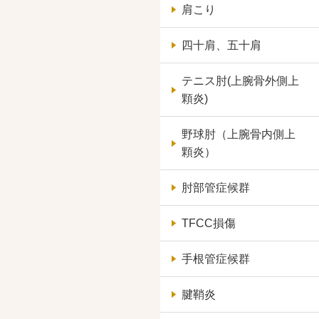
肩こり
四十肩、五十肩
テニス肘(上腕骨外側上
顆炎)
野球肘（上腕骨内側上
顆炎）
肘部管症候群
TFCC損傷
手根管症候群
腱鞘炎