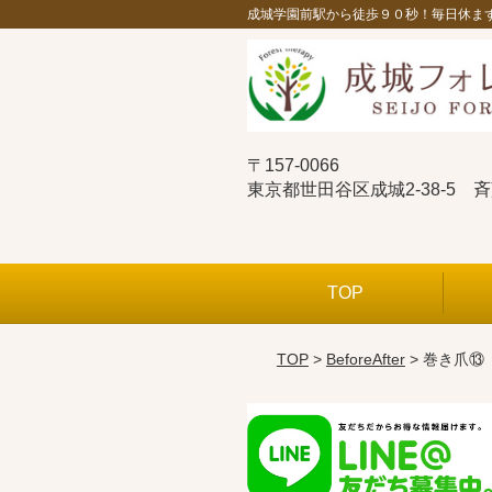
成城学園前駅から徒歩９０秒！毎日休ま
〒157-0066
東京都世田谷区成城2-38-5 
TOP
TOP
>
BeforeAfter
> 巻き爪⑬