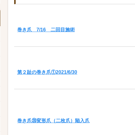
巻き爪 7/16 二回目施術
第２趾の巻き爪①2021/6/30
巻き爪㉘変形爪（二枚爪）陥入爪