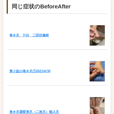
同じ症状のBeforeAfter
巻き爪 7/16 二回目施術
第２趾の巻き爪①2021/6/30
巻き爪㉘変形爪（二枚爪）陥入爪