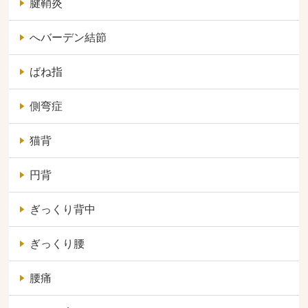
腱鞘炎
へバーデン結節
ばね指
側弯症
猫背
円背
ぎっくり背中
ぎっくり腰
腰痛