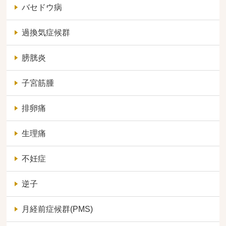
バセドウ病
過換気症候群
膀胱炎
子宮筋腫
排卵痛
生理痛
不妊症
逆子
月経前症候群(PMS)