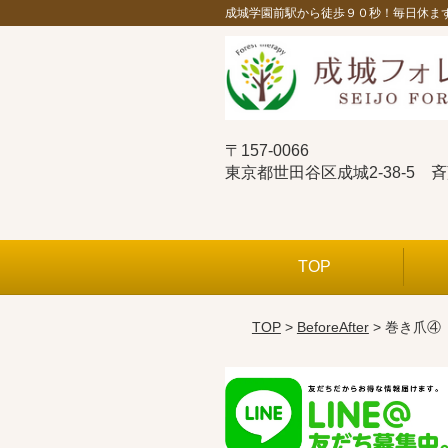
成城学園前駅から徒歩９０秒！毎日休ま
〒157-0066
東京都世田谷区成城2-38-5 
TOP
TOP
>
BeforeAfter
> 巻き爪④