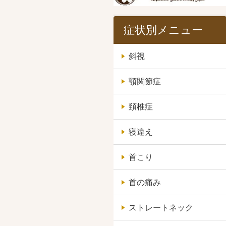
症状別メニュー
斜視
顎関節症
頚椎症
寝違え
首こり
首の痛み
ストレートネック