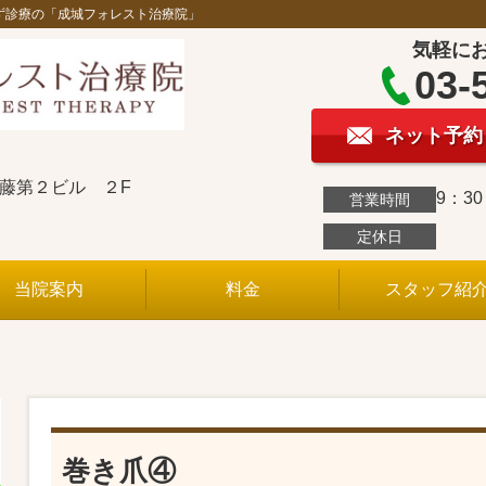
ず診療の「成城フォレスト治療院」
気軽に
03-
ネット予約
斉藤第２ビル ２F
9：3
営業時間
定休日
当院案内
料金
スタッフ紹
巻き爪④