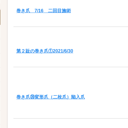
巻き爪 7/16 二回目施術
第２趾の巻き爪①2021/6/30
巻き爪㉘変形爪（二枚爪）陥入爪