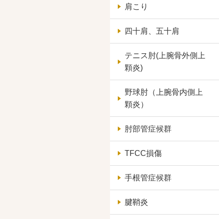
肩こり
四十肩、五十肩
テニス肘(上腕骨外側上
顆炎)
野球肘（上腕骨内側上
顆炎）
肘部管症候群
TFCC損傷
手根管症候群
腱鞘炎