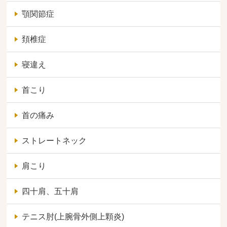
顎関節症
頚椎症
寝違え
首こり
首の痛み
ストレートネック
肩こり
四十肩、五十肩
テニス肘(上腕骨外側上顆炎)