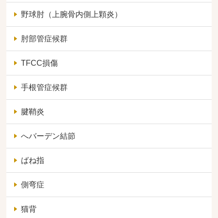
野球肘（上腕骨内側上顆炎）
肘部管症候群
TFCC損傷
手根管症候群
腱鞘炎
へバーデン結節
ばね指
側弯症
猫背