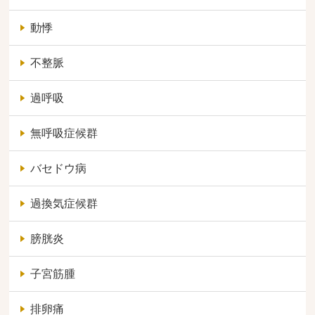
動悸
不整脈
過呼吸
無呼吸症候群
バセドウ病
過換気症候群
膀胱炎
子宮筋腫
排卵痛